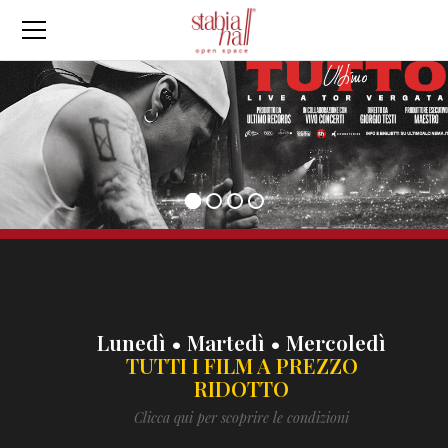
Lunedì • Martedì
• Mercoledì
TUTTI I FILM A PREZZO
RIDOTTO
Clicca qui per scoprire le condizioni